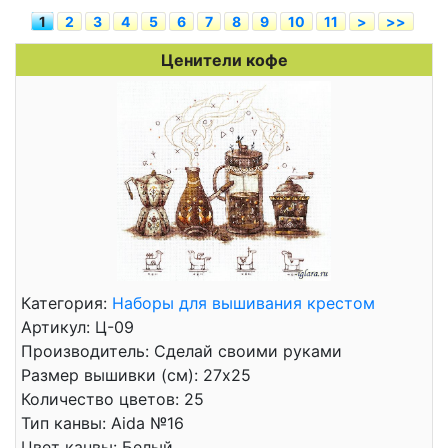
1
2
3
4
5
6
7
8
9
10
11
>
>>
Ценители кофе
Категория:
Наборы для вышивания крестом
Артикул: Ц-09
Производитель: Сделай своими руками
Размер вышивки (см): 27x25
Количество цветов: 25
Тип канвы: Aida №16
Цвет канвы: Белый