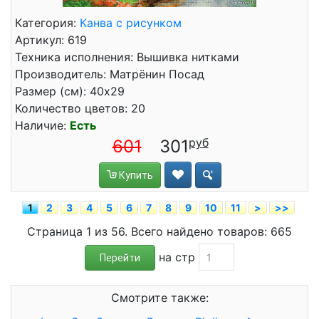
Категория:
Канва с рисунком
Артикул: 619
Техника исполнения: Вышивка нитками
Производитель: Матрёнин Посад
Размер (см): 40x29
Количество цветов: 20
Наличие:
Есть
601
301
Купить
1
2
3
4
5
6
7
8
9
10
11
>
>>
Страница 1 из 56. Всего найдено товаров: 665
на стр
Перейти
Смотрите также: