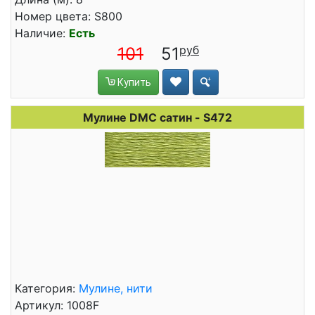
Номер цвета: S800
Наличие:
Есть
101
51
Купить
Мулине DMC сатин - S472
Категория:
Мулине, нити
Артикул: 1008F