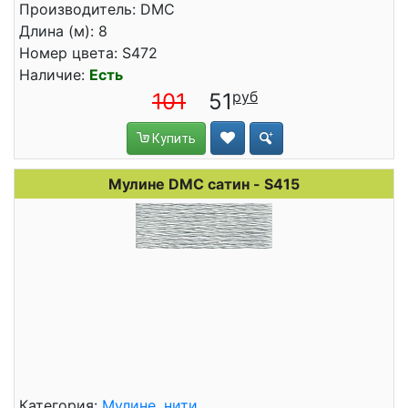
Производитель: DMC
Длина (м): 8
Номер цвета: S472
Наличие:
Есть
101
51
Купить
Мулине DMC сатин - S415
Категория:
Мулине, нити