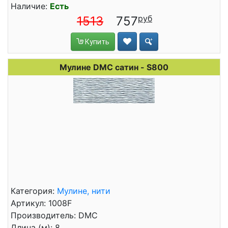
Наличие:
Есть
1513
757
Купить
Мулине DMC сатин - S800
Категория:
Мулине, нити
Артикул: 1008F
Производитель: DMC
Длина (м): 8