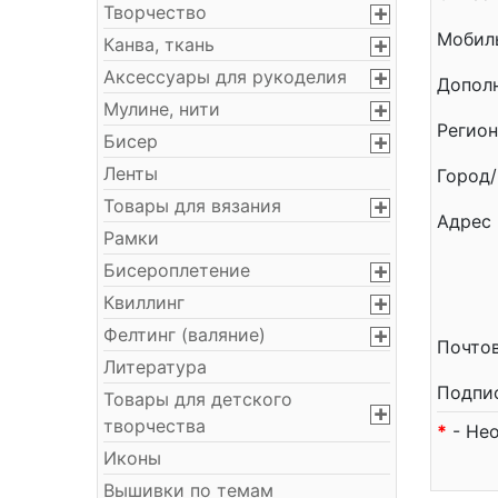
Творчество
Мобил
Канва, ткань
Аксессуары для рукоделия
Допол
Мулине, нити
Регион
Бисер
Ленты
Город/
Товары для вязания
Адрес
Рамки
Бисероплетение
Квиллинг
Фелтинг (валяние)
Почто
Литература
Подпис
Товары для детского
творчества
- Нео
Иконы
Вышивки по темам