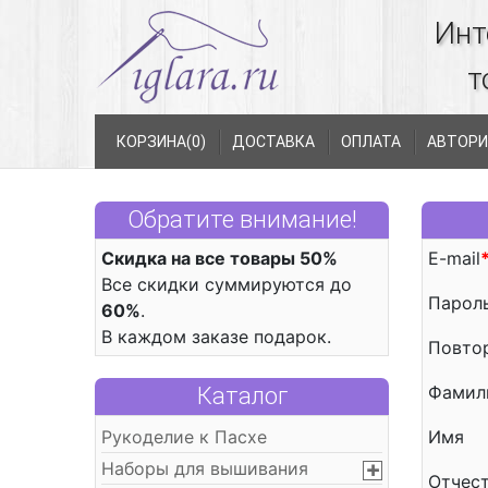
Инт
т
КОРЗИНА(
0
)
ДОСТАВКА
ОПЛАТА
АВТОРИ
Обратите внимание!
Скидка на все товары 50%
E-mail
Все скидки суммируются до
Парол
60%
.
В каждом заказе подарок.
Повто
Фамил
Каталог
Рукоделие к Пасхе
Имя
Наборы для вышивания
Отчес