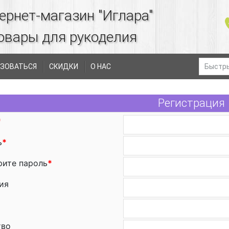
ернет-магазин "Иглара"
овары для рукоделия
ЗОВАТЬСЯ
СКИДКИ
О НАС
Регистрация
ь
рите пароль
ия
тво