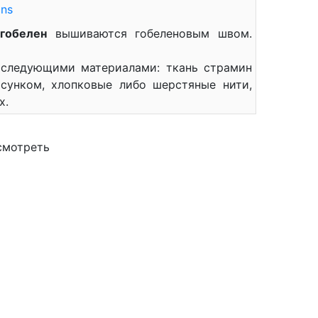
ons
гобелен
вышиваются гобеленовым швом.
 следующими материалами: ткань страмин
сунком, хлопковые либо шерстяные нити,
х.
смотреть