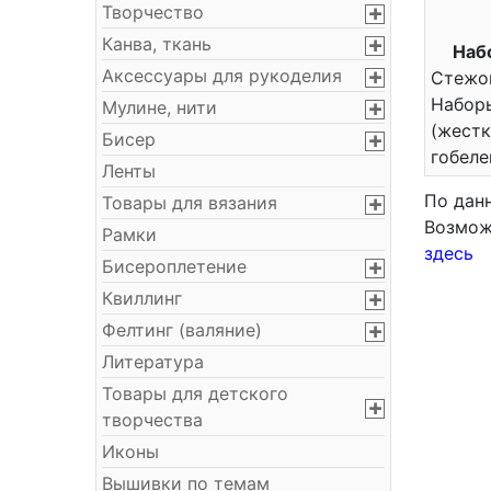
Творчество
Канва, ткань
Наб
Аксессуары для рукоделия
Стежок
Набор
Мулине, нити
(жест
Бисер
гобеле
Ленты
По дан
Товары для вязания
Возмож
Рамки
здесь
Бисероплетение
Квиллинг
Фелтинг (валяние)
Литература
Товары для детского
творчества
Иконы
Вышивки по темам