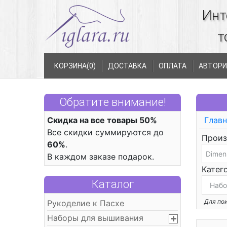
Инт
т
КОРЗИНА(
0
)
ДОСТАВКА
ОПЛАТА
АВТОРИ
Обратите внимание!
Скидка на все товары 50%
Главн
Все скидки суммируются до
Произ
60%
.
В каждом заказе подарок.
Катег
Каталог
Для пои
Рукоделие к Пасхе
Наборы для вышивания