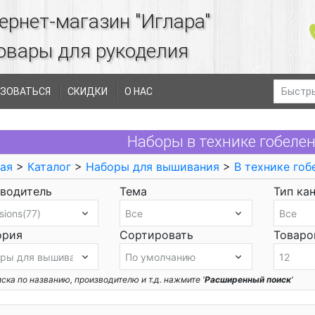
ернет-магазин "Иглара"
овары для рукоделия
ЗОВАТЬСЯ
СКИДКИ
О НАС
Наборы в технике гобелен
ая
>
Каталог
>
Наборы для вышивания
>
В технике гоб
водитель
Тема
Тип ка
ория
Сортировать
Товаров
ска по названию, производителю и т.д. нажмите '
Расширенный поиск
'