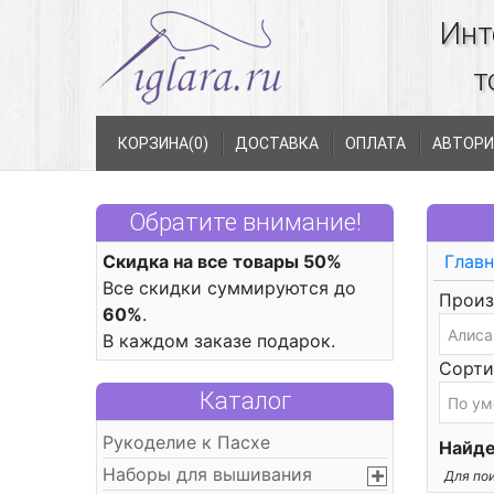
Инт
т
КОРЗИНА(
0
)
ДОСТАВКА
ОПЛАТА
АВТОРИ
Обратите внимание!
Скидка на все товары 50%
Главн
Все скидки суммируются до
Произ
60%
.
В каждом заказе подарок.
Сорти
Каталог
Рукоделие к Пасхе
Найде
Наборы для вышивания
Для пои