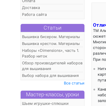
Оплата
Доставка
Работа сайта
Отли
Статьи
ТМ Али
сюжеты
Вышивка бисером. Материалы
Многие
Вышивка крестом. Материалы
сторон
Наборы «Dimensions», часть 1.
различ
Разбор ниток
При по
Обзор производителей наборов
для вышивания
Нитк
кар
Выбор набора для вышивания
пута
Все статьи
Кан
Мастер-классы, уроки
набо
зало
Шьем игрушки-сплюшки