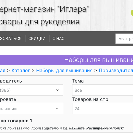
ернет-магазин "Иглара"
овары для рукоделия
ЗОВАТЬСЯ
СКИДКИ
О НАС
Наборы для вышивани
ая
>
Каталог
>
Наборы для вышивания
>
Производите
водитель
Тема
ровать
Товаров на стр.
но товаров:
1
ска по названию, производителю и т.д. нажмите '
Расширенный поиск
'