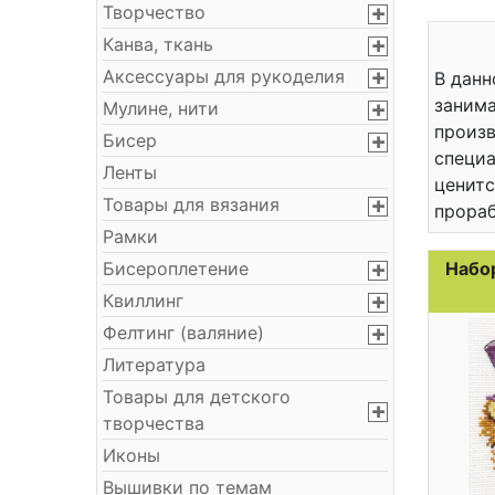
Творчество
Канва, ткань
Аксессуары для рукоделия
В данн
занима
Мулине, нити
произв
Бисер
специа
Ленты
ценитс
Товары для вязания
прораб
Рамки
Бисероплетение
Набо
Квиллинг
Фелтинг (валяние)
Литература
Товары для детского
творчества
Иконы
Вышивки по темам