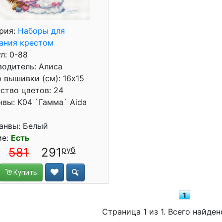
рия:
Наборы для
ания крестом
л: 0-88
одитель: Алиса
 вышивки (см): 16x15
ство цветов: 24
нвы: К04 `Гамма` Aida
анвы: Белый
ие:
Есть
581
291
Купить
1
Страница 1 из 1. Всего найден