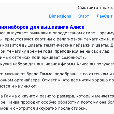
Смотрите также:
Dimensions
Кларт
ЛанСвiт
чия наборов для вышивания Алиса
са выпускает вышивки в определенном стиле – преим
, присутствуют картины с религиозной тематикой и, 
 нравится вышивать тематические пейзажи и цветы. Д
ой тематику времен года, преподнеся ее на свой лад –
имых оттенках подчеркивает сезонность.
купке набора для вышивания фирмы Алиса вы получает
и мулине от бреда Гамма, подобранные по оттенкам и 
тонном органайзере. Отметим, что все нитки хорошо пр
ются и не линяют.
ва Гамма с каунтом разного размера, который меняетс
ре. Канва проходит особую обработку, поэтому она бол
мов и смотрится аккуратно после стирки.