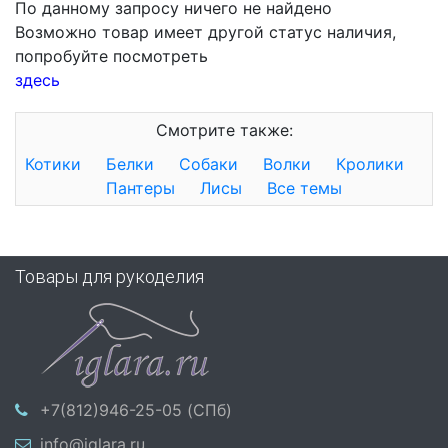
По данному запросу ничего не найдено
Возможно товар имеет другой статус наличия,
попробуйте посмотреть
здесь
Смотрите также:
Котики
Белки
Собаки
Волки
Кролики
Пантеры
Лисы
Все темы
Товары для рукоделия
+7(812)946-25-05 (СПб)
info@iglara.ru