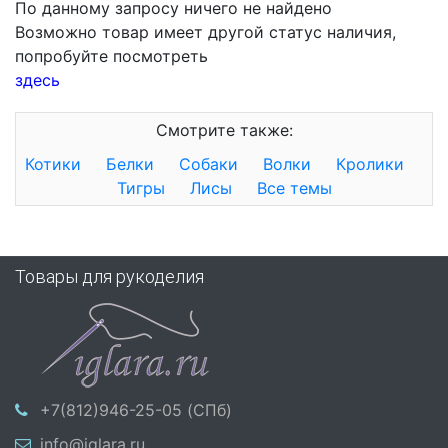
По данному запросу ничего не найдено
Возможно товар имеет другой статус наличия,
попробуйте посмотреть
здесь
Смотрите также:
Котики
Белки
Собаки
Волки
Кролики
Тигры
Лисы
Все темы
Товары для рукоделия
+7(812)946-25-05 (СПб)
info@iglara.ru