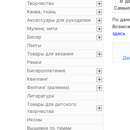
В д
Творчество
Самые 
Канва, ткань
По дан
Аксессуары для рукоделия
Возмож
Мулине, нити
здесь
Бисер
Ленты
Товары для вязания
Дв
Рамки
Бисероплетение
Квиллинг
Фелтинг (валяние)
Литература
Товары для детского
творчества
Иконы
Вышивки по темам