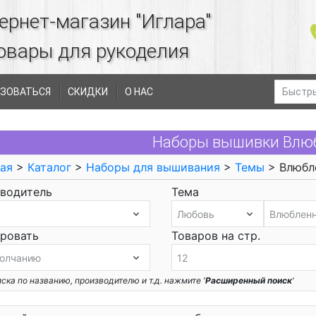
ернет-магазин "Иглара"
овары для рукоделия
ЗОВАТЬСЯ
СКИДКИ
О НАС
Наборы вышивки Влю
ая
>
Каталог
>
Наборы для вышивания
>
Темы
> Влюбл
водитель
Тема
ровать
Товаров на стр.
ска по названию, производителю и т.д. нажмите '
Расширенный поиск
'