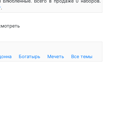
 Влюбленные. Всего в продаже 0 наборов.
т
.
смотреть
донна
Богатырь
Мечеть
Все темы