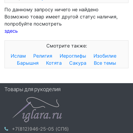
По данному запросу ничего не найдено
Возможно товар имеет другой статус наличия,
попробуйте посмотреть
здесь
Смотрите также:
Ислам
Религия
Иероглифы
Изобилие
Барышня
Котята
Сакура
Все темы
Товары для рукоделия
+7(812)946-25-05 (СПб)