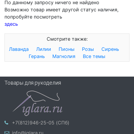
По данному запросу ничего не найдено
Возможно товар имеет другой статус наличия,
попробуйте посмотреть
здесь
Смотрите также:
Лаванда
Лилии
Пионы
Розы
Сирень
Герань
Магнолия
Все темы
Товары для рукоделия
+7(812)946-25-05 (СПб)
info@iglara.ru