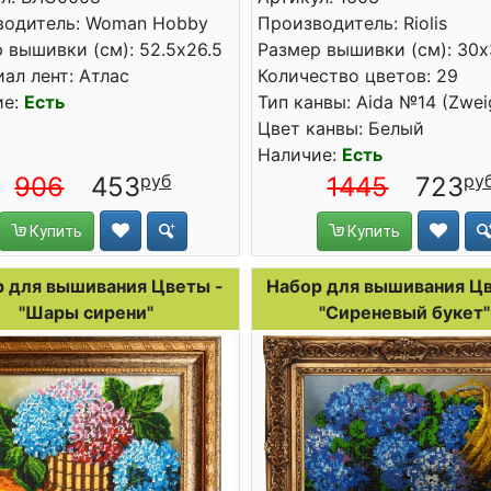
водитель: Woman Hobby
Производитель: Riolis
 вышивки (см): 52.5x26.5
Размер вышивки (см): 30
ал лент: Атлас
Количество цветов: 29
ие:
Есть
Тип канвы: Aida №14 (Zwei
Цвет канвы: Белый
Наличие:
Есть
906
453
1445
723
Купить
Купить
 для вышивания Цветы -
Набор для вышивания Цв
"Шары сирени"
"Сиреневый букет"