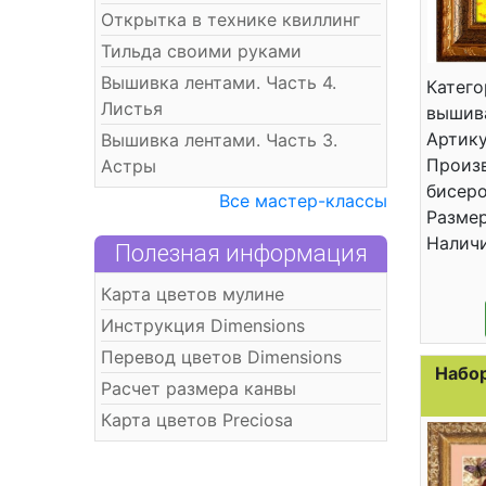
Открытка в технике квиллинг
Тильда своими руками
Вышивка лентами. Часть 4.
Катего
Листья
вышив
Артику
Вышивка лентами. Часть 3.
Произ
Астры
бисер
Все мастер-классы
Размер
Налич
Полезная информация
Карта цветов мулине
Инструкция Dimensions
Перевод цветов Dimensions
Набор
Расчет размера канвы
Карта цветов Preciosa