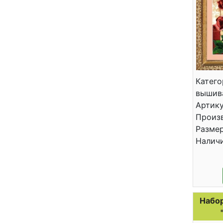
Катего
вышив
Артику
Произв
Размер
Налич
Набор