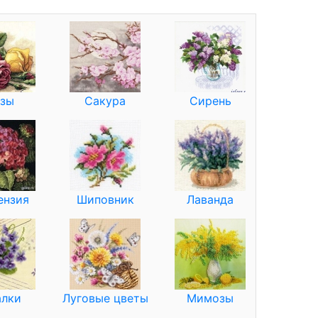
зы
Сакура
Сирень
ензия
Шиповник
Лаванда
лки
Луговые цветы
Мимозы