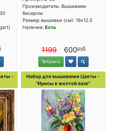
Производитель: Вышиваем
x30
бисером
Размер вышивки (см): 19x12.5
gart)
Наличие:
Есть
1199
600
Купить
еты -
Набор для вышивания Цветы -
"Ирисы в желтой вазе"