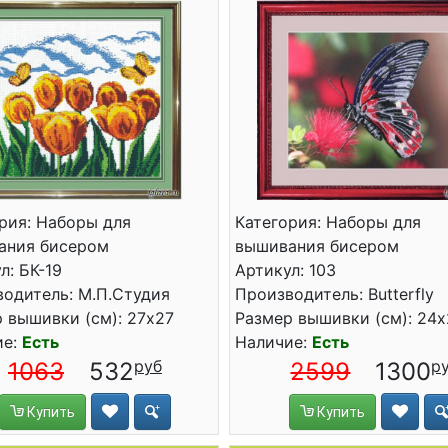
рия: Наборы для
Категория: Наборы для
ания бисером
вышивания бисером
л: БК-19
Артикул: 103
одитель: М.П.Студия
Производитель: Butterfly
 вышивки (см): 27x27
Размер вышивки (см): 24
ие:
Есть
Наличие:
Есть
1063
532
2599
1300
Купить
Купить