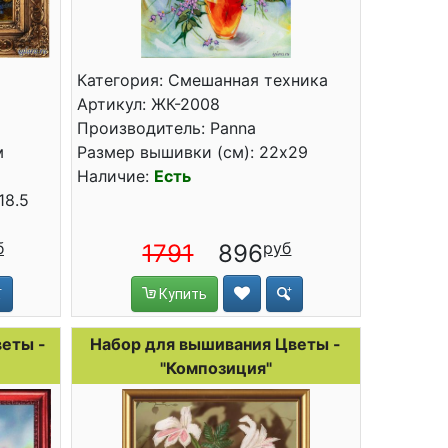
Категория: Смешанная техника
Артикул: ЖК-2008
Производитель: Panna
м
Размер вышивки (см): 22x29
Наличие:
Есть
18.5
1791
896
Купить
еты -
Набор для вышивания Цветы -
"Композиция"