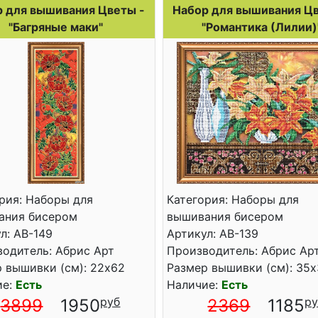
 для вышивания Цветы -
Набор для вышивания Цв
"Багряные маки"
"Романтика (Лилии)
рия: Наборы для
Категория: Наборы для
ания бисером
вышивания бисером
л: АВ-149
Артикул: АВ-139
одитель: Абрис Арт
Производитель: Абрис Ар
 вышивки (см): 22x62
Размер вышивки (см): 35
ие:
Есть
Наличие:
Есть
3899
1950
2369
1185