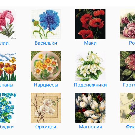
лии
Васильки
Маки
Ро
ьпаны
Нарциссы
Подснежники
Горт
будки
Орхидеи
Магнолия
Фиа