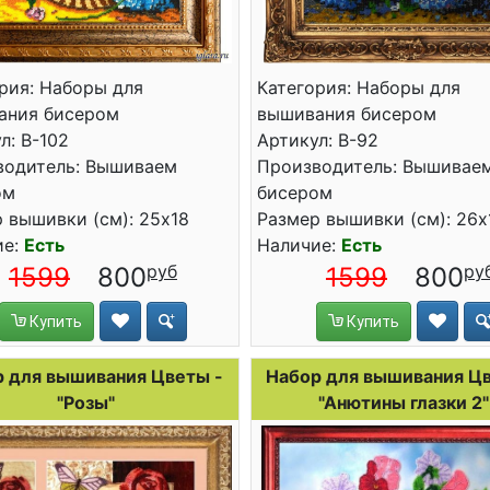
рия: Наборы для
Категория: Наборы для
ания бисером
вышивания бисером
л: B-102
Артикул: B-92
водитель: Вышиваем
Производитель: Вышивае
ом
бисером
 вышивки (см): 25x18
Размер вышивки (см): 26x
ие:
Есть
Наличие:
Есть
1599
800
1599
800
Купить
Купить
 для вышивания Цветы -
Набор для вышивания Цв
"Розы"
"Анютины глазки 2"