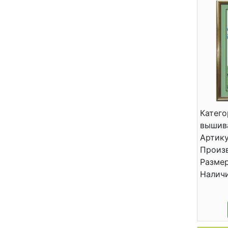
Катего
вышив
Артику
Произв
Размер
Налич