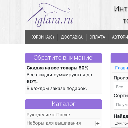
Инт
т
КОРЗИНА(
0
)
ДОСТАВКА
ОПЛАТА
АВТОРИ
Обратите внимание!
Скидка на все товары 50%
Главн
Все скидки суммируются до
Произ
60%
.
В каждом заказе подарок.
Сорти
Каталог
Рукоделие к Пасхе
Найде
Наборы для вышивания
Для пои