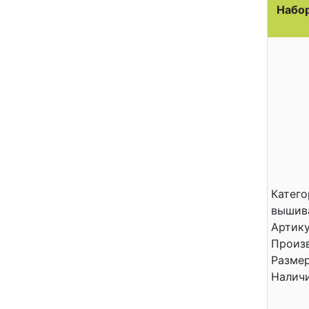
Набор
Катего
вышив
Артику
Произв
Размер
Налич