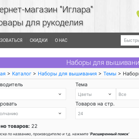
ернет-магазин "Иглара"
овары для рукоделия
ЗОВАТЬСЯ
СКИДКИ
О НАС
Наборы для вышиван
ая
>
Каталог
>
Наборы для вышивания
>
Темы
> Набор
водитель
Тема
ровать
Товаров на стр.
но товаров:
22
ска по названию, производителю и т.д. нажмите '
Расширенный поиск
'