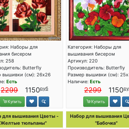
рия: Наборы для
Категория: Наборы для
ания бисером
вышивания бисером
л: 258
Артикул: 220
одитель: Butterfly
Производитель: Butterfly
 вышивки (см): 26x26
Размер вышивки (см): 25
ие:
Есть
Наличие:
Есть
2299
1150
2299
1150
Купить
Купить
 для вышивания Цветы -
Набор для вышивания Цв
"Желтые тюльпаны"
"Бабочка"