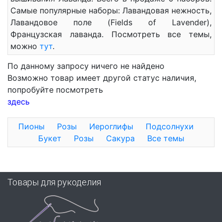
Самые популярные наборы: Лавандовая нежность,
Лавандовое поле (Fields of Lavender),
Французская лаванда. Посмотреть все темы,
можно
тут
.
По данному запросу ничего не найдено
Возможно товар имеет другой статус наличия,
попробуйте посмотреть
здесь
Пионы
Розы
Иероглифы
Подсолнухи
Букет
Розы
Сакура
Все темы
Товары для рукоделия