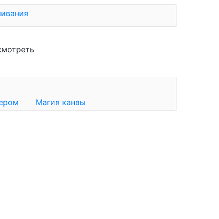
шивания
смотреть
сером
Магия канвы