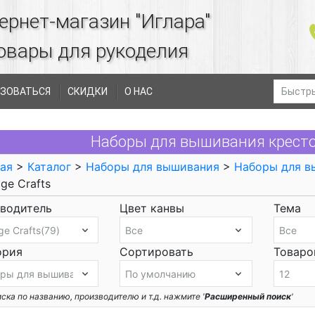
ернет-магазин "Иглара"
овары для рукоделия
ЗОВАТЬСЯ
СКИДКИ
О НАС
Наборы для вышивания крестом
ая
>
Каталог
>
Наборы для вышивания
>
Наборы для в
age Crafts
водитель
Цвет канвы
Тема
ория
Сортировать
Товаров
ска по названию, производителю и т.д. нажмите '
Расширенный поиск
'