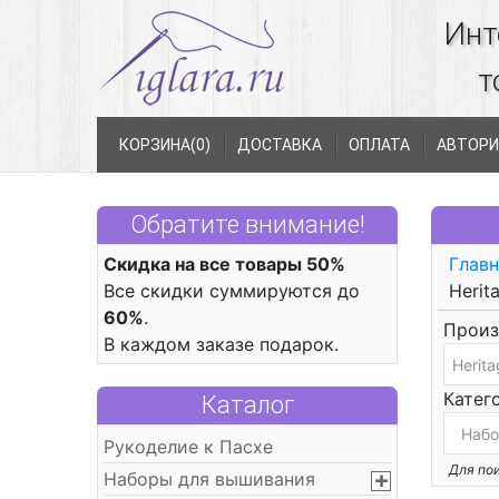
Инт
т
КОРЗИНА(
0
)
ДОСТАВКА
ОПЛАТА
АВТОРИ
Обратите внимание!
Скидка на все товары 50%
Главн
Все скидки суммируются до
Herit
60%
.
Произ
В каждом заказе подарок.
Катег
Каталог
Рукоделие к Пасхе
Для пои
Наборы для вышивания