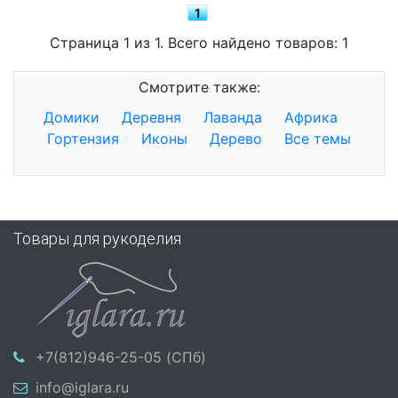
1
Страница 1 из 1. Всего найдено товаров: 1
Смотрите также:
Домики
Деревня
Лаванда
Африка
Гортензия
Иконы
Дерево
Все темы
Товары для рукоделия
+7(812)946-25-05 (СПб)
info@iglara.ru