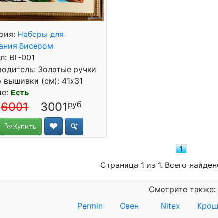
рия:
Наборы для
ания бисером
л: ВГ-001
одитель: Золотые ручки
 вышивки (см): 41x31
ие:
Есть
6001
3001
Купить
1
Страница 1 из 1. Всего найден
Смотрите также:
Permin
Овен
Nitex
Крош