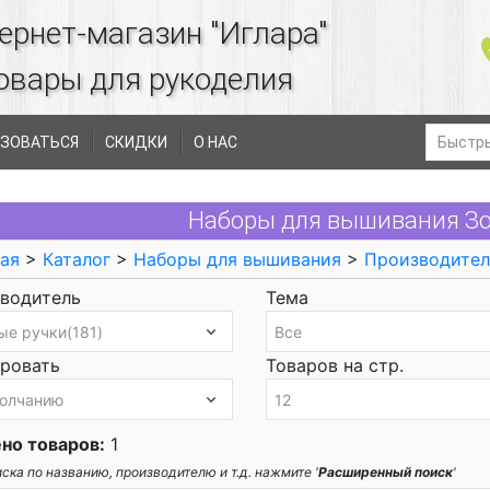
ернет-магазин "Иглара"
овары для рукоделия
ЗОВАТЬСЯ
СКИДКИ
О НАС
Наборы для вышивания Зо
ая
>
Каталог
>
Наборы для вышивания
>
Производите
водитель
Тема
ровать
Товаров на стр.
но товаров:
1
ска по названию, производителю и т.д. нажмите '
Расширенный поиск
'