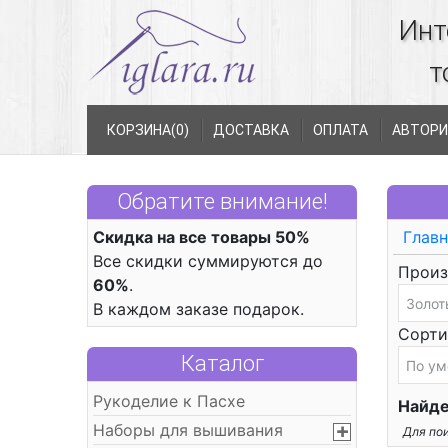
Инт
т
КОРЗИНА(
0
)
ДОСТАВКА
ОПЛАТА
АВТОРИ
Обратите внимание!
Скидка на все товары 50%
Главн
Все скидки суммируются до
Произ
60%
.
В каждом заказе подарок.
Сорти
Каталог
Рукоделие к Пасхе
Найде
Наборы для вышивания
Для пои