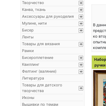
Творчество
Канва, ткань
Аксессуары для рукоделия
Мулине, нити
В данн
Бисер
предст
ко вто
Ленты
опытны
Товары для вязания
компл
Рамки
Бисероплетение
Набор
Квиллинг
ручки
Фелтинг (валяние)
Литература
Товары для детского
творчества
Иконы
Вышивки по темам