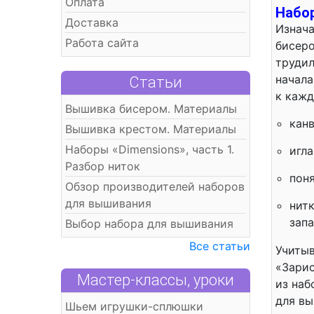
Оплата
Набо
Доставка
Изнача
Работа сайта
бисеро
трудил
начала
Статьи
к кажд
Вышивка бисером. Материалы
канв
Вышивка крестом. Материалы
Наборы «Dimensions», часть 1.
игл
Разбор ниток
пон
Обзор производителей наборов
для вышивания
нитк
запа
Выбор набора для вышивания
Все статьи
Учитыв
«Зарис
Мастер-классы, уроки
из наб
для вы
Шьем игрушки-сплюшки