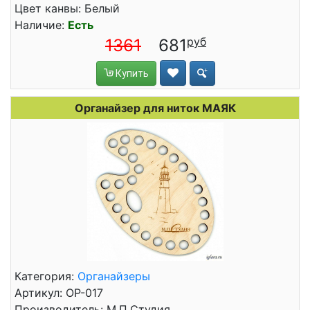
Цвет канвы: Белый
Наличие:
Есть
1361
681
Купить
Органайзер для ниток МАЯК
Категория:
Органайзеры
Артикул: ОР-017
Производитель: М.П.Студия