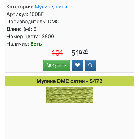
Категория:
Мулине, нити
Артикул: 1008F
Производитель: DMC
Длина (м): 8
Номер цвета: S800
Наличие:
Есть
101
51
Купить
Мулине DMC сатин - S472