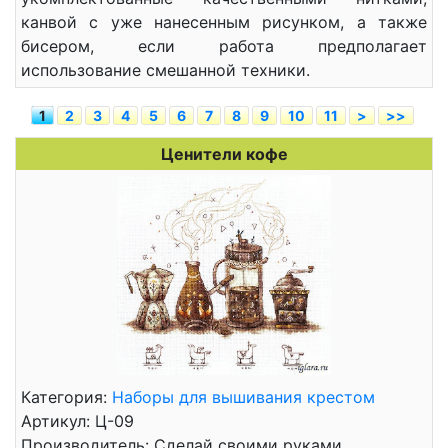
канвой с уже нанесенным рисунком, а также
бисером, если работа предполагает
использование смешанной техники.
1
2
3
4
5
6
7
8
9
10
11
>
>>
Ценители кофе
Категория:
Наборы для вышивания крестом
Артикул: Ц-09
Производитель: Сделай своими руками