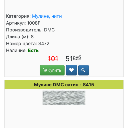
Категория:
Мулине, нити
Артикул: 1008F
Производитель: DMC
Длина (м): 8
Номер цвета: S472
Наличие:
Есть
101
51
Купить
Мулине DMC сатин - S415