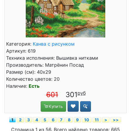
Категория:
Канва с рисунком
Артикул: 619
Техника исполнения: Вышивка нитками
Производитель: Матрёнин Посад
Размер (см): 40x29
Количество цветов: 20
Наличие:
Есть
601
301
Купить
1
2
3
4
5
6
7
8
9
10
11
>
>>
Страница 1 из 56. Всего найдено товаров: 665