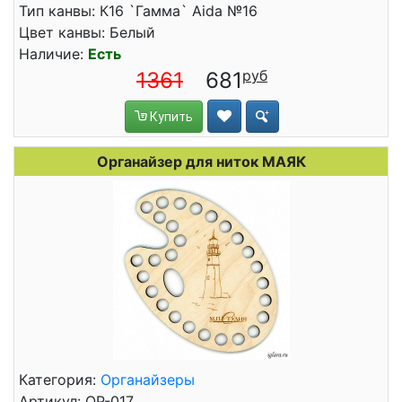
Тип канвы: К16 `Гамма` Aida №16
Цвет канвы: Белый
Наличие:
Есть
1361
681
Купить
Органайзер для ниток МАЯК
Категория:
Органайзеры
Артикул: ОР-017