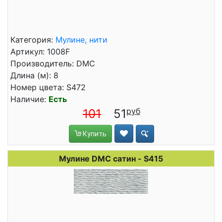
Категория:
Мулине, нити
Артикул: 1008F
Производитель: DMC
Длина (м): 8
Номер цвета: S472
Наличие:
Есть
101
51
Купить
Мулине DMC сатин - S415