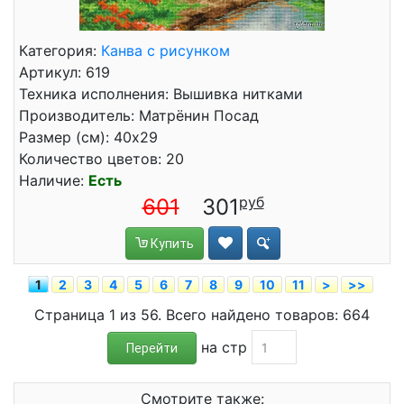
Категория:
Канва с рисунком
Артикул: 619
Техника исполнения: Вышивка нитками
Производитель: Матрёнин Посад
Размер (см): 40x29
Количество цветов: 20
Наличие:
Есть
601
301
Купить
1
2
3
4
5
6
7
8
9
10
11
>
>>
Страница 1 из 56. Всего найдено товаров: 664
на стр
Перейти
Смотрите также: