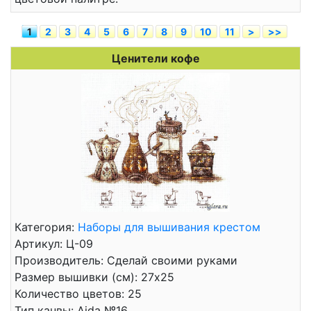
1
2
3
4
5
6
7
8
9
10
11
>
>>
Ценители кофе
Категория:
Наборы для вышивания крестом
Артикул: Ц-09
Производитель: Сделай своими руками
Размер вышивки (см): 27x25
Количество цветов: 25
Тип канвы: Aida №16