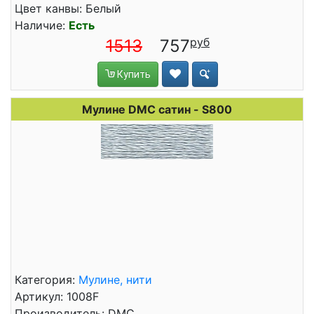
Цвет канвы: Белый
Наличие:
Есть
1513
757
Купить
Мулине DMC сатин - S800
Категория:
Мулине, нити
Артикул: 1008F
Производитель: DMC