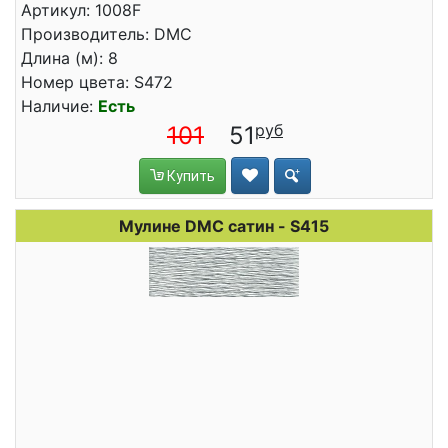
Артикул: 1008F
Производитель: DMC
Длина (м): 8
Номер цвета: S472
Наличие:
Есть
101
51
Купить
Мулине DMC сатин - S415