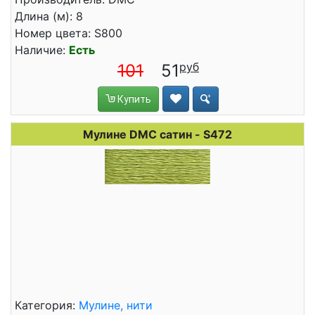
Длина (м): 8
Номер цвета: S800
Наличие:
Есть
101
51
Купить
Мулине DMC сатин - S472
Категория:
Мулине, нити