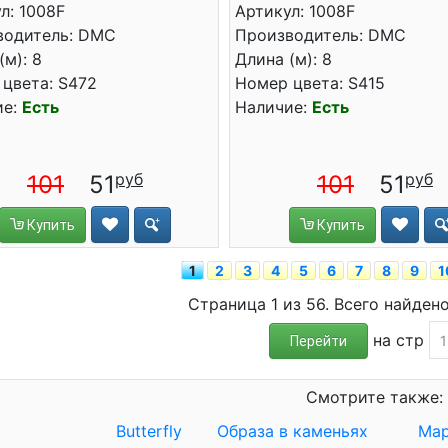
л: 1008F
Артикул: 1008F
водитель: DMC
Производитель: DMC
(м): 8
Длина (м): 8
цвета: S472
Номер цвета: S415
ие:
Есть
Наличие:
Есть
101
51
101
51
Купить
Купить
1
2
3
4
5
6
7
8
9
1
Страница 1 из 56. Всего найден
на стр
Перейти
Смотрите также:
Butterfly
Образа в каменьях
Мар