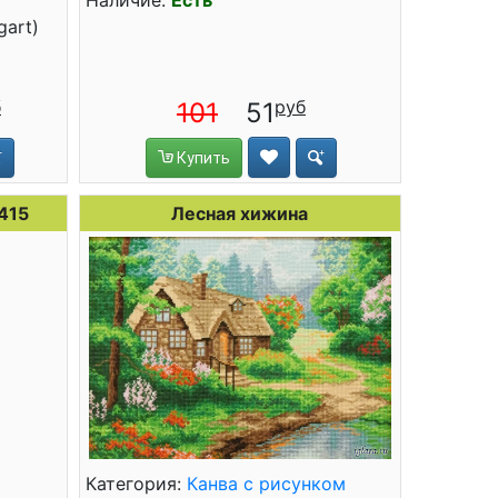
Наличие:
Есть
gart)
101
51
Купить
415
Лесная хижина
Категория:
Канва с рисунком