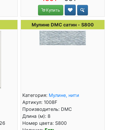
Купить
Мулине DMC сатин - S800
Категория:
Мулине, нити
Артикул: 1008F
Производитель: DMC
Длина (м): 8
x26
Номер цвета: S800