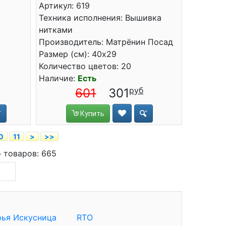
Артикул: 619
Техника исполнения: Вышивка
нитками
Производитель: Матрёнин Посад
Размер (см): 40x29
Количество цветов: 20
Наличие:
Есть
601
301
Купить
0
11
>
>>
о товаров: 665
ья Искусница
RTO