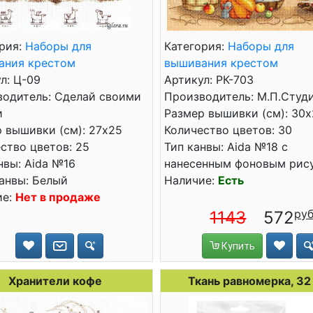
рия:
Наборы для
Категория:
Наборы для
ания крестом
вышивания крестом
л: Ц-09
Артикул: РК-703
водитель: Сделай своими
Производитель: М.П.Студ
и
Размер вышивки (см): 30x
 вышивки (см): 27x25
Количество цветов: 30
ство цветов: 25
Тип канвы: Aida №18 с
нвы: Aida №16
нанесенным фоновым рис
анвы: Белый
Наличие:
Есть
ие:
Нет в продаже
1143
572
Купить
Хранители кофе
Ткань равномерка, 32 