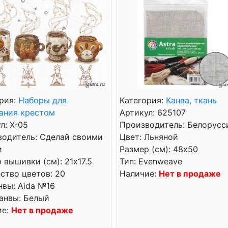
рия:
Наборы для
Категория:
Канва, ткань
ания крестом
Артикул: 625107
л: Х-05
Производитель: Белорусс
водитель: Сделай своими
Цвет: Льняной
и
Размер (см): 48x50
 вышивки (см): 21x17.5
Тип: Evenweave
ство цветов: 20
Наличие:
Нет в продаже
нвы: Aida №16
анвы: Белый
ие:
Нет в продаже