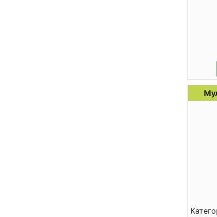
Му
Катего