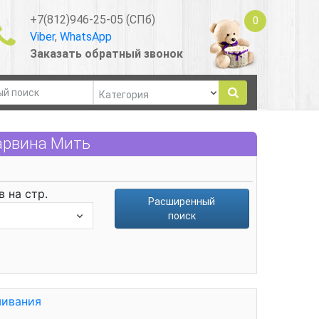
+7(812)946-25-05 (СПб)
0
Viber
,
WhatsApp
Заказать обратный звонок
арвина Мить
 на стр.
Расширенный
поиск
шивания