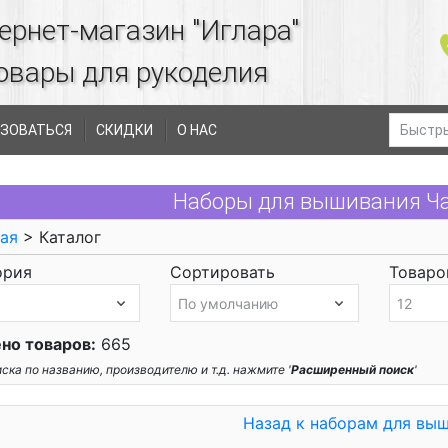
ернет-магазин "Иглара"
овары для рукоделия
ЗОВАТЬСЯ
СКИДКИ
О НАС
Наборы для вышивания Ч
ая
> Каталог
ория
Сортировать
Товаров
но товаров:
665
ска по названию, производителю и т.д. нажмите '
Расширенный поиск
'
Назад к наборам для вы