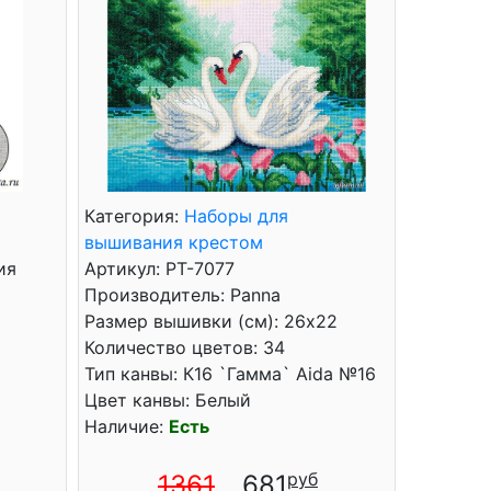
Категория:
Наборы для
вышивания крестом
ия
Артикул: PT-7077
Производитель: Panna
Размер вышивки (см): 26x22
Количество цветов: 34
Тип канвы: К16 `Гамма` Aida №16
Цвет канвы: Белый
Наличие:
Есть
1361
681