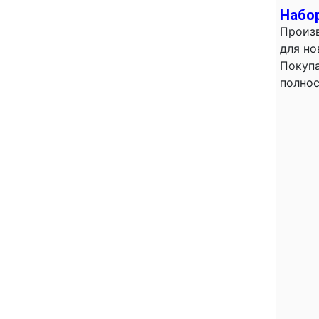
Набор
Произв
для но
Покупа
полнос