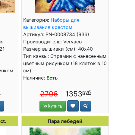
Категория:
Наборы для
вышивания крестом
Артикул: PN-0008734 (936)
ия
Производитель: Vervaco
21
Размер вышивки (см): 40x40
Тип канвы: Страмин с нанесенным
цветным рисунком (18 клеток в 10
унком
см)
Наличие:
Есть
2706
1353
Купить
ct.
Пара лебедей