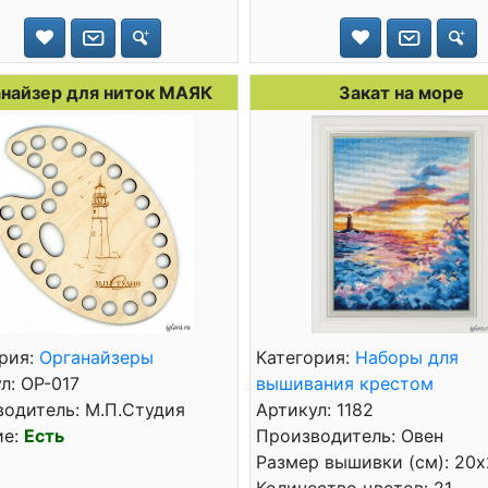
найзер для ниток МАЯК
Закат на море
рия:
Органайзеры
Категория:
Наборы для
л: ОР-017
вышивания крестом
одитель: М.П.Студия
Артикул: 1182
ие:
Есть
Производитель: Овен
Размер вышивки (см): 20