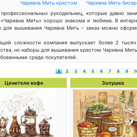
Чаривна Мить крестом
Чаривна Мить бисе
 профессиональных рукодельниц, которые давно зан
 «Чаривна Мить» хорошо знакома и любима. В интерн
ы для вышивания Чаривна Мить – заказ можно оформ
бщей сложности компания выпускает более 2 тысяч
ства, но наборы для вышивания крестом Чаривна Мить
бованными среди покупателей.
1
2
3
4
5
6
7
8
9
1
Ценители кофе
Золушка