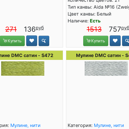
Количество цветов: 21
Тип канвы: Aida №16 (Zwei
Цвет канвы: Белый
Наличие:
Есть
271
136
1513
757
Купить
Купить
лине DMC сатин - S472
Мулине DMC сатин - S
рия:
Мулине, нити
Категория:
Мулине, нити