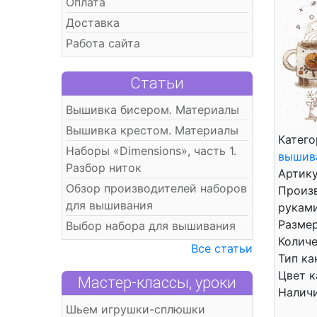
Оплата
Доставка
Работа сайта
Статьи
Вышивка бисером. Материалы
Вышивка крестом. Материалы
Катего
Наборы «Dimensions», часть 1.
вышив
Разбор ниток
Артику
Обзор производителей наборов
Произ
для вышивания
рукам
Размер
Выбор набора для вышивания
Количе
Все статьи
Тип ка
Цвет к
Мастер-классы, уроки
Налич
Шьем игрушки-сплюшки