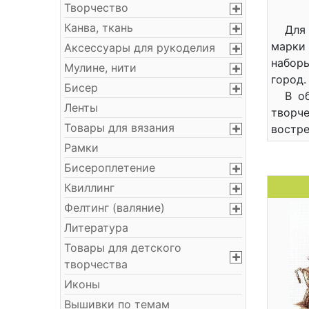
Творчество
Канва, ткань
Для
марки
Аксессуары для рукоделия
набор
Мулине, нити
город.
Бисер
В о
Ленты
творче
Товары для вязания
востре
Рамки
Бисероплетение
Квиллинг
Фелтинг (валяние)
Литература
Товары для детского
творчества
Иконы
Вышивки по темам