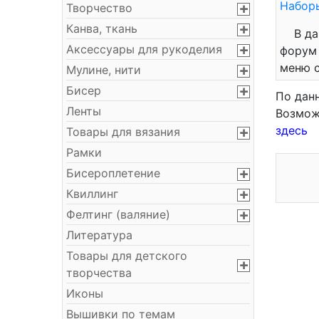
Набор
Творчество
Канва, ткань
В д
Аксессуары для рукоделия
форум 
меню с
Мулине, нити
Бисер
По дан
Ленты
Возмож
здесь
Товары для вязания
Рамки
Бисероплетение
Квиллинг
Фелтинг (валяние)
Литература
Товары для детского
творчества
Иконы
Вышивки по темам