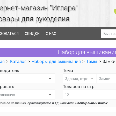
ернет-магазин "Иглара"
овары для рукоделия
ЗОВАТЬСЯ
СКИДКИ
О НАС
Набор для вышивани
ая
>
Каталог
>
Наборы для вышивания
>
Темы
> Замки
водитель
Тема
ровать
Товаров на стр.
ска по названию, производителю и т.д. нажмите '
Расширенный поиск
'