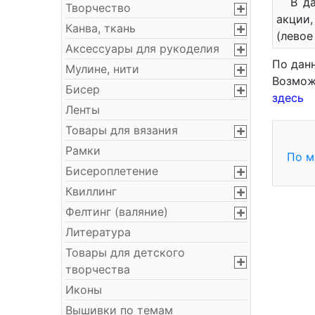
В д
Творчество
акции,
Канва, ткань
(левое
Аксессуары для рукоделия
По дан
Мулине, нити
Возмож
Бисер
здесь
Ленты
Товары для вязания
Рамки
По м
Бисероплетение
Квиллинг
Фелтинг (валяние)
Литература
Товары для детского
творчества
Иконы
Вышивки по темам