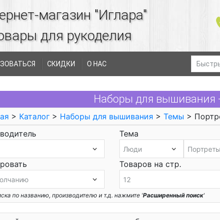
ернет-магазин "Иглара"
овары для рукоделия
ЗОВАТЬСЯ
СКИДКИ
О НАС
Наборы для вышивания 
ая
>
Каталог
>
Наборы для вышивания
>
Темы
> Портр
водитель
Тема
ровать
Товаров на стр.
ска по названию, производителю и т.д. нажмите '
Расширенный поиск
'