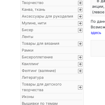
В д
Творчество
акции,
Канва, ткань
(левое
Аксессуары для рукоделия
По дан
Мулине, нити
Возмож
Бисер
здесь
Ленты
Товары для вязания
Рамки
Бисероплетение
Квиллинг
Фелтинг (валяние)
Литература
Товары для детского
творчества
Иконы
Вышивки по темам