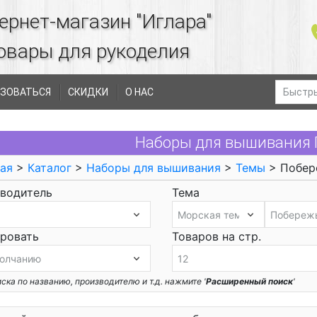
ернет-магазин "Иглара"
овары для рукоделия
ЗОВАТЬСЯ
СКИДКИ
О НАС
Наборы для вышивания 
ая
>
Каталог
>
Наборы для вышивания
>
Темы
> Побер
водитель
Тема
ровать
Товаров на стр.
ска по названию, производителю и т.д. нажмите '
Расширенный поиск
'