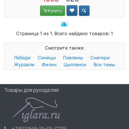
Купить
1
Страница 1 из 1. Всего найдено товаров: 1
Смотрите также:
Лебеди
Синицы
Павлины
Снегири
Журавли
Филин
Цыпленок
Все темы
Товары для рукоделия
+7(812)946-25-05 (СПб)