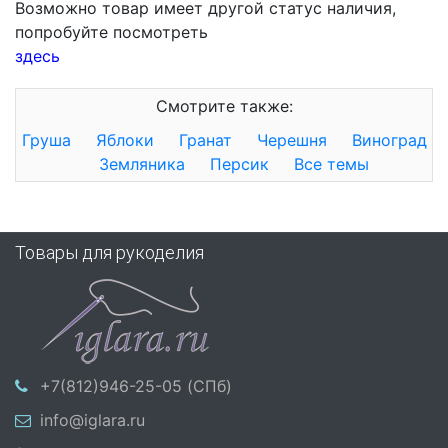
Возможно товар имеет другой статус наличия,
попробуйте посмотреть
здесь
Смотрите также:
Груша
Яблоки
Гранат
Черешня
Виноград
Земляника
Персик
Все темы
Товары для рукоделия
+7(812)946-25-05 (СПб)
info@iglara.ru