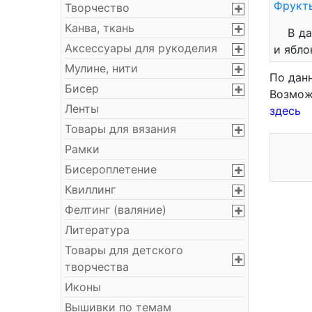
Фрукты
Творчество
Канва, ткань
В д
Аксессуары для рукоделия
и ябло
Мулине, нити
По дан
Бисер
Возмож
Ленты
здесь
Товары для вязания
Рамки
Бисероплетение
Квиллинг
Фелтинг (валяние)
Литература
Товары для детского
творчества
Иконы
Вышивки по темам