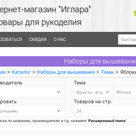
ернет-магазин "Иглара"
овары для рукоделия
ЗОВАТЬСЯ
СКИДКИ
О НАС
Наборы для вышивани
ая
>
Каталог
>
Наборы для вышивания
>
Темы
> Яблок
водитель
Тема
ровать
Товаров на стр.
ска по названию, производителю и т.д. нажмите '
Расширенный поиск
'