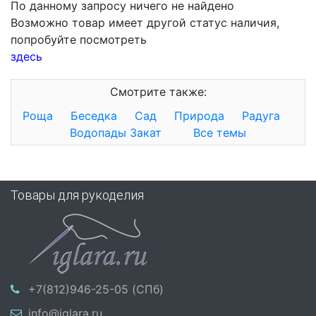
По данному запросу ничего не найдено
Возможно товар имеет другой статус наличия,
попробуйте посмотреть
здесь
Смотрите также:
Роща
Беседка
Сад
Природа
Радуга
Водопады
Закат
Все темы
Товары для рукоделия
+7(812)946-25-05 (СПб)
info@iglara.ru