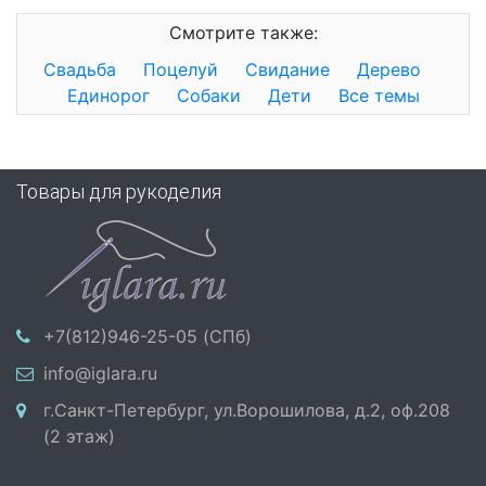
Смотрите также:
Свадьба
Поцелуй
Свидание
Дерево
Единорог
Собаки
Дети
Все темы
Товары для рукоделия
+7(812)946-25-05 (СПб)
info@iglara.ru
г.Санкт-Петербург, ул.Ворошилова, д.2, оф.208
(2 этаж)