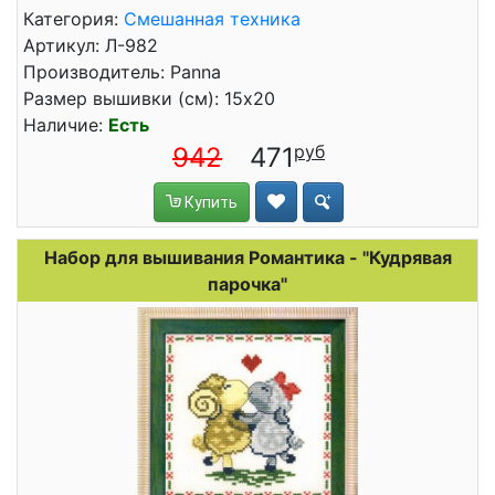
Категория:
Смешанная техника
Артикул: Л-982
Производитель: Panna
Размер вышивки (см): 15x20
Наличие:
Есть
942
471
Купить
Набор для вышивания Романтика - "Кудрявая
парочка"