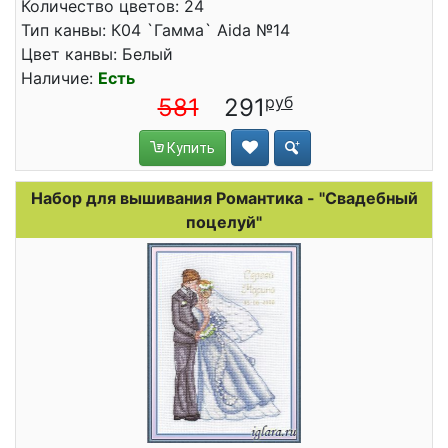
Количество цветов: 24
Тип канвы: К04 `Гамма` Aida №14
Цвет канвы: Белый
Наличие:
Есть
581
291
Купить
Набор для вышивания Романтика - "Свадебный
поцелуй"