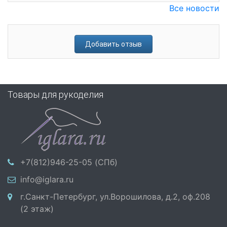
Все новости
Добавить отзыв
Товары для рукоделия
+7(812)946-25-05 (СПб)
info@iglara.ru
г.Санкт-Петербург, ул.Ворошилова, д.2, оф.208
(2 этаж)