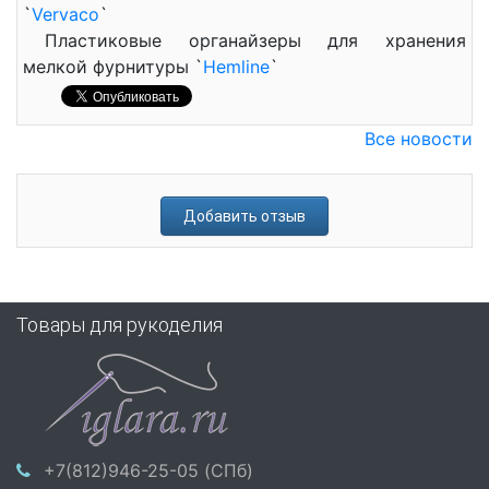
`
Vervaco
`
Пластиковые органайзеры для хранения
мелкой фурнитуры `
Hemline
`
Все новости
Добавить отзыв
Товары для рукоделия
+7(812)946-25-05 (СПб)