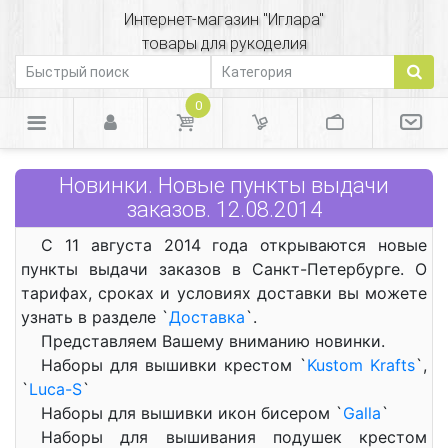
Интернет-магазин "Иглара"
товары для рукоделия
0
Новинки. Новые пункты выдачи
заказов. 12.08.2014
С 11 августа 2014 года открываются новые
пункты выдачи заказов в Санкт-Петербурге. О
тарифах, сроках и условиях доставки вы можете
узнать в разделе `
Доставка
`.
Представляем Вашему вниманию новинки.
Наборы для вышивки крестом `
Kustom Krafts
`,
`
Luca-S
`
Наборы для вышивки икон бисером `
Galla
`
Наборы для вышивания подушек крестом