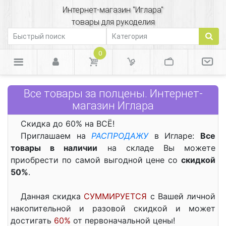
Интернет-магазин "Иглара"
товары для рукоделия
0
Все товары за полцены. Интернет-
магазин Иглара
Скидка до 60% на ВСЁ!
Приглашаем на
РАСПРОДАЖУ
в Игларе:
Все
товары в наличии
на складе Вы можете
приобрести по самой выгодной цене со
скидкой
50%
.
Данная скидка
СУММИРУЕТСЯ
с Вашей личной
накопительной и разовой скидкой и может
достигать
60%
от первоначальной цены!