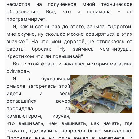
несмотря на полученное мной техническое
образование. Всё, что я понимала – он
программирует.
Я, как и сотни раз до этого, заныла: ″Дорогой,
мне скучно, ну сколько можно ковыряться в этих
значках″. На что мой дорогой, не отвлекаясь от
работы, бросил: ″Ну, займись чем-нибудь…
Крестиком что ли повышивай″
Вот с этой фразы и началась история магазина
«Иглара».
Я в буквальном
смысле загорелась этой
идеей, и весь
оставшийся вечер
просидела за
компьютером, изучая,
что вышивать, чем вышивать, как начать, где
скачать, где купить…вопросов было множество.
Просидев еще ни один вечер в интернете, и