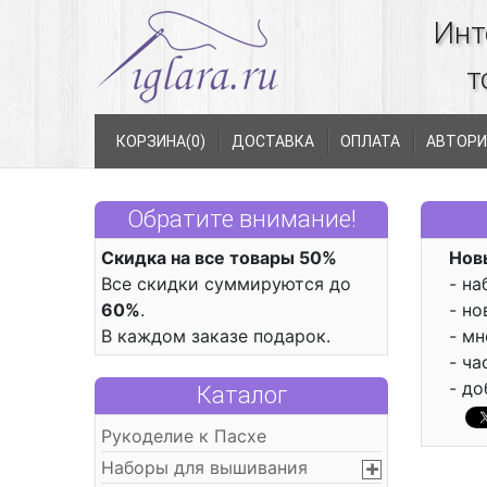
Инт
т
КОРЗИНА(
0
)
ДОСТАВКА
ОПЛАТА
АВТОРИ
Обратите внимание!
Скидка на все товары 50%
Нов
Все скидки суммируются до
- н
60%
.
- н
В каждом заказе подарок.
- м
- ч
- д
Каталог
Рукоделие к Пасхе
Наборы для вышивания