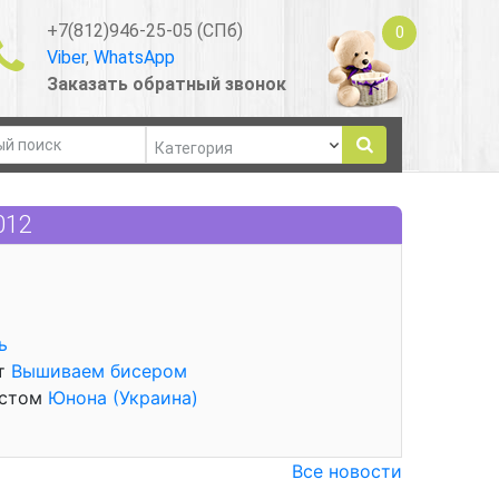
+7(812)946-25-05 (СПб)
0
Viber
,
WhatsApp
Заказать обратный звонок
012
ь
от
Вышиваем бисером
естом
Юнона (Украина)
Все новости