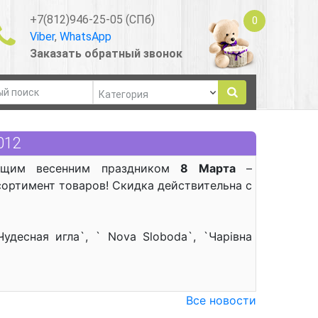
+7(812)946-25-05 (СПб)
0
Viber
,
WhatsApp
Заказать обратный звонок
012
ающим весенним праздником
8 Марта
–
сортимент товаров! Скидка действительна с
десная игла`, ` Nova Sloboda`, `Чарiвна
Все новости