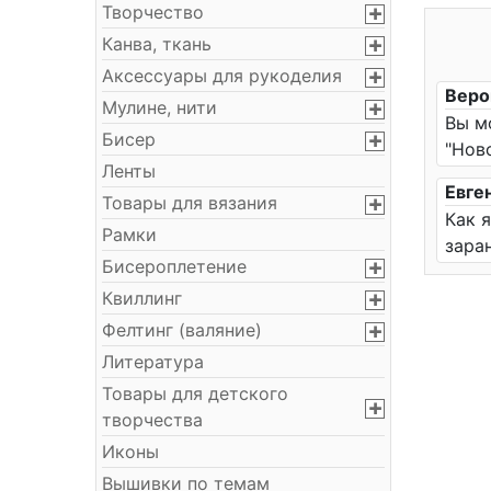
Творчество
Канва, ткань
Аксессуары для рукоделия
Веро
Мулине, нити
Вы м
Бисер
"Нов
Ленты
Евге
Товары для вязания
Как 
Рамки
зара
Бисероплетение
Квиллинг
Фелтинг (валяние)
Литература
Товары для детского
творчества
Иконы
Вышивки по темам