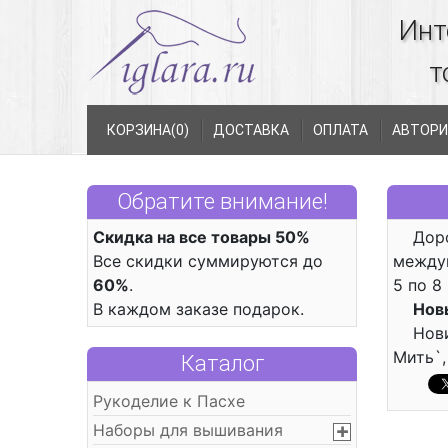
Инт
т
КОРЗИНА(
0
)
ДОСТАВКА
ОПЛАТА
АВТОРИ
Обратите внимание!
Скидка на все товары 50%
Дор
Все скидки суммируются до
между
60%
.
5 по 8
В каждом заказе подарок.
Нов
Нов
Мить`,
Каталог
Рукоделие к Пасхе
Наборы для вышивания