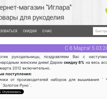
ернет-магазин "Иглара"
овары для рукоделия
ЗОВАТЬСЯ
СКИДКИ
О НАС
С 8 Марта! 5.03.2
огие рукодельницы, поздравляем Вас с наступ
народным женским днем! Дарим
скидку 8%
на весь ас
 марта 2012 включительно.
ые поступления:
инки от производителей наборов для вышивания ` Чу
 `Золотое Руно`.