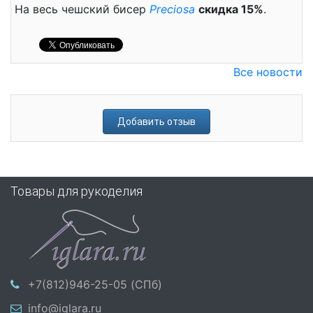
На весь чешский бисер
Preciosa
скидка 15%
.
Все новости
Добавить отзыв
Товары для рукоделия
+7(812)946-25-05 (СПб)
info@iglara.ru