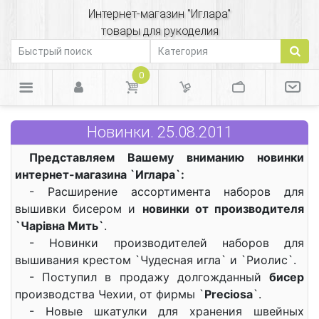
Интернет-магазин "Иглара"
товары для рукоделия
0
Новинки. 25.08.2011
Представляем Вашему вниманию новинки
интернет-магазина `Иглара`:
- Расширение ассортимента наборов для
вышивки бисером и
новинки от производителя
`Чарiвна Мить`
.
- Новинки производителей наборов для
вышивания крестом `Чудесная игла` и `Риолис`.
- Поступил в продажу долгожданный
бисер
производства Чехии, от фирмы `
Preciosa
`.
- Новые шкатулки для хранения швейных