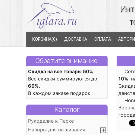
Инт
т
КОРЗИНА(
0
)
ДОСТАВКА
ОПЛАТА
АВТОРИ
Обратите внимание!
Скидка на все товары 50%
Сег
Все скидки суммируются до
10%
на
60%
.
Скидка
В каждом заказе подарок.
действ
Нов
Вороне
Каталог
города
Рукоделие к Пасхе
Наборы для вышивания