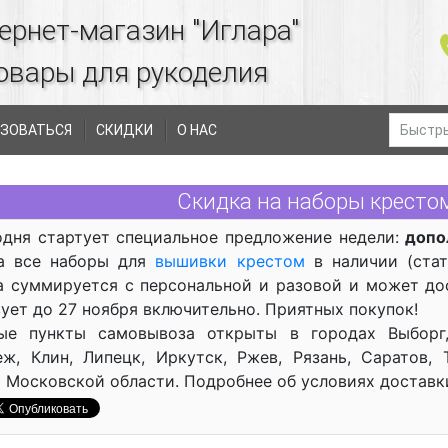
ернет-магазин "Иглара"
овары для рукоделия
ЗОВАТЬСЯ
СКИДКИ
О НАС
Скидка на наборы крестом
одня стартует специальное предложение недели:
допо
 все наборы для
вышивки крестом
в наличии (ста
 суммируется с персональной и разовой и может дос
ует до 27 ноября включительно. Приятных покупок!
ые пункты самовывоза открыты в городах Выборг,
ж, Клин, Липецк, Иркутск, Ржев, Рязань, Саратов, 
 Московской области. Подробнее об условиях достав