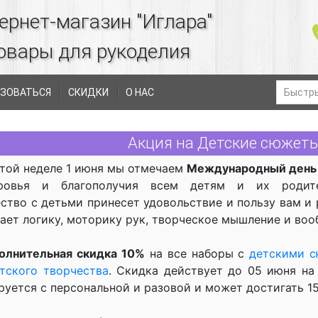
ернет-магазин "Иглара"
овары для рукоделия
ЗОВАТЬСЯ
СКИДКИ
О НАС
Акция на Детские сюжеты.
этой неделе 1 июня мы отмечаем
Международный день 
ровья и благополучия всем детям и их родите
ство с детьми принесет удовольствие и пользу вам и 
ает логику, моторику рук, творческое мышление и воо
олнительная скидка 10%
на все наборы с
детскими 
тского творчества
. Скидка действует до 05 июня на
уется с персональной и разовой и может достигать 1