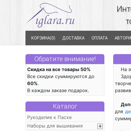
Инт
т
КОРЗИНА(
0
)
ДОСТАВКА
ОПЛАТА
АВТОРИ
Обратите внимание!
Скидка на все товары 50%
На 
Все скидки суммируются до
Здо
60%
.
творче
В каждом заказе подарок.
развив
Доп
Каталог
для
де
Рукоделие к Пасхе
суммир
Наборы для вышивания