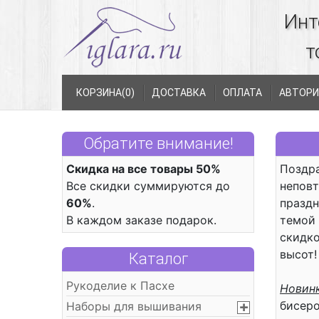
Инт
т
КОРЗИНА(
0
)
ДОСТАВКА
ОПЛАТА
АВТОРИ
Обратите внимание!
Скидка на все товары 50%
Поздра
Все скидки суммируются до
неповт
60%
.
праздн
В каждом заказе подарок.
темой
скидко
высот!
Каталог
Рукоделие к Пасхе
Новинк
бисер
Наборы для вышивания