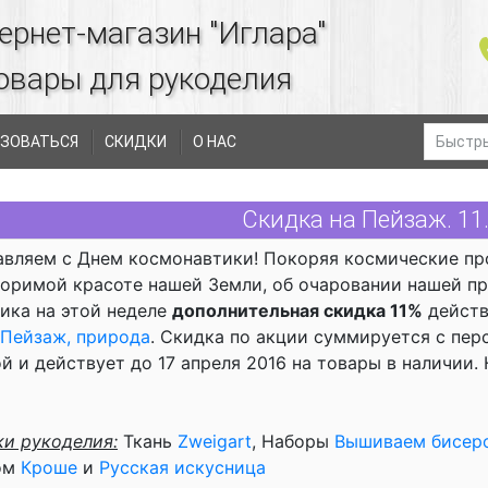
ернет-магазин "Иглара"
овары для рукоделия
ЗОВАТЬСЯ
СКИДКИ
О НАС
Скидка на Пейзаж. 11
вляем с Днем космонавтики! Покоряя космические пр
оримой красоте нашей Земли, об очаровании нашей пр
ика на этой неделе
дополнительная скидка 11%
действ
Пейзаж, природа
. Скидка по акции суммируется с пер
й и действует до 17 апреля 2016 на товары в наличии
и рукоделия:
Ткань
Zweigart
, Наборы
Вышиваем бисер
ом
Кроше
и
Русская искусница