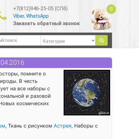
+7(812)946-25-05 (СПб)
0
Viber
,
WhatsApp
Заказать обратный звонок
.04.2016
осторы, помните о
ироды. В честь
ует на все наборы с
сональной и разовой
. Новых космических
ом
, Ткань с рисунком
Астрея
, Наборы с