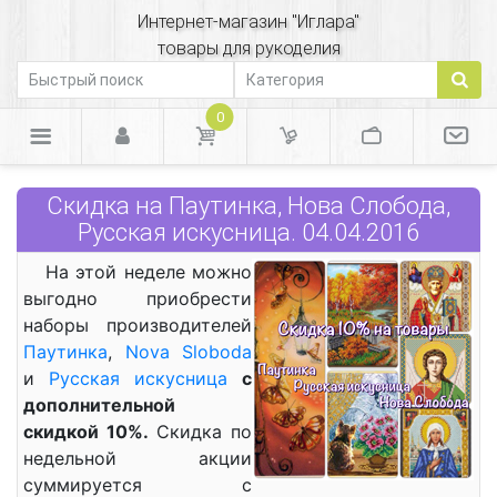
Интернет-магазин "Иглара"
товары для рукоделия
0
Скидка на Паутинка, Нова Слобода,
Русская искусница. 04.04.2016
На этой неделе можно
выгодно приобрести
наборы производителей
Паутинка
,
Nova Sloboda
и
Русская искусница
с
дополнительной
скидкой 10%.
Скидка по
недельной акции
суммируется с