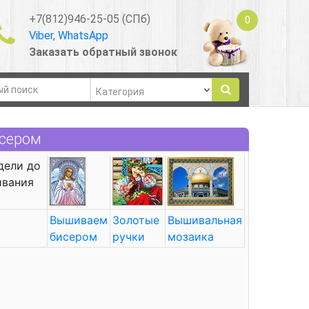
+7(812)946-25-05 (СПб)
0
Viber
,
WhatsApp
Заказать обратный звонок
исером
дели до
ивания
Вышиваем
Золотые
Вышивальная
бисером
ручки
мозаика