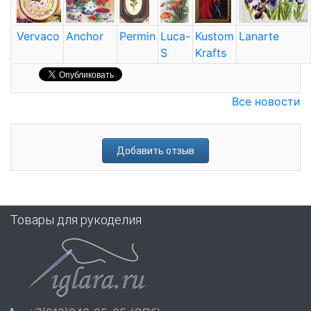
Vervaco
Anchor
Permin
Luca-
Kustom
Lanarte
S
Krafts
Все новости
Добавить отзыв
Товары для рукоделия