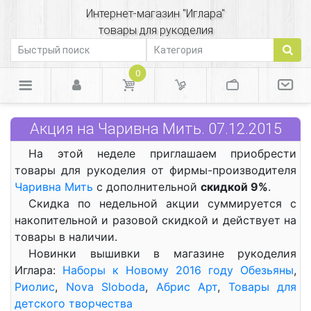
Интернет-магазин "Иглара"
товары для рукоделия
0
Акция на Чаривна Мить. 07.12.2015
На этой неделе приглашаем приобрести
товары для рукоделия от фирмы-производителя
Чаривна Мить
с дополнительной
скидкой 9%
.
Скидка по недельной акции суммируется с
накопительной и разовой скидкой и действует на
товары в наличии.
Новинки вышивки в магазине рукоделия
Иглара:
Наборы к Новому 2016 году Обезьяны
,
Риолис
,
Nova Sloboda
,
Абрис Арт
,
Товары для
детского творчества