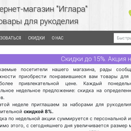
ернет-магазин "Иглара"
овары для рукоделия
ЗОВАТЬСЯ
СКИДКИ
О НАС
Скидки до 15%. Акция 
жаемые посетители нашего магазина, рады сооб
жности приобрести понравившиеся вам товары для 
олее привлекательной цене. Каждый понедель
альное недельное предложение: скидка на определен
в.
этой неделе приглашаем за наборами для рукодел
нительной
скидкой 8%.
дка по недельной акции суммируется с персональной и
имо этого, с сегодняшнего дня увеличивается размер 