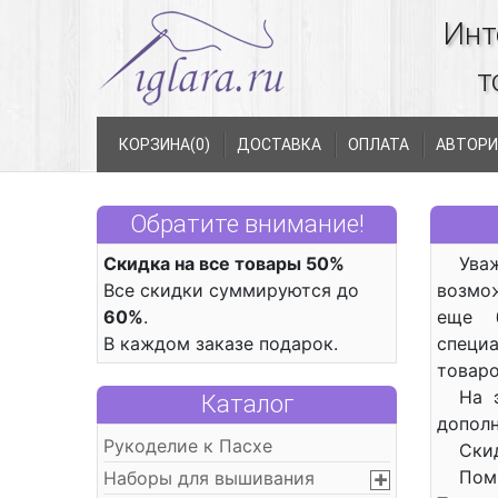
Инт
т
КОРЗИНА(
0
)
ДОСТАВКА
ОПЛАТА
АВТОРИ
Обратите внимание!
Скидка на все товары 50%
Ува
Все скидки суммируются до
возмо
60%
.
еще б
В каждом заказе подарок.
специ
товаро
На 
Каталог
допол
Рукоделие к Пасхе
Ски
Пом
Наборы для вышивания