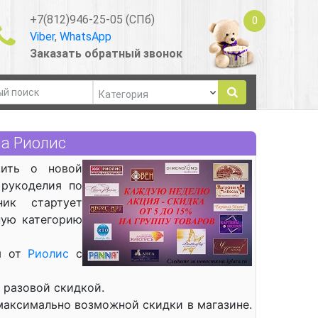
+7(812)946-25-05 (СПб)
0
Viber
,
WhatsApp
Заказать обратный звонок
на Риолис
щить о новой
рукоделия по
ник стартует
ную категорию
ия от
Риолис
с
 разовой скидкой.
максимально возможной скидки в магазине.