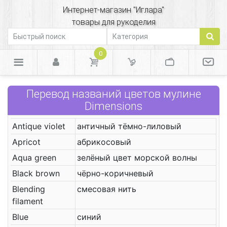
Интернет-магазин "Иглара"
товары для рукоделия
0
Перевод названий цветов мулине
Dimensions
Antique violet
античный тёмно-лиловый
Apricot
абрикосовый
Aqua green
зелёный цвет морской волны
Black brown
чёрно-коричневый
Blending
смесовая нить
filament
Blue
синий