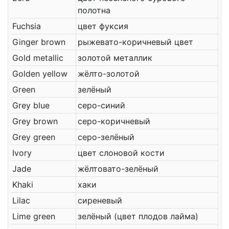
полотна
Fuchsia
цвет фуксия
Ginger brown
рыжевато-коричневый цвет
Gold metallic
золотой металлик
Golden yellow
жёлто-золотой
Green
зелёный
Grey blue
серо-синий
Grey brown
серо-коричневый
Grey green
серо-зелёный
Ivory
цвет слоновой кости
Jade
жёлтовато-зелёный
Khaki
хаки
Lilac
сиреневый
Lime green
зелёный (цвет плодов лайма)