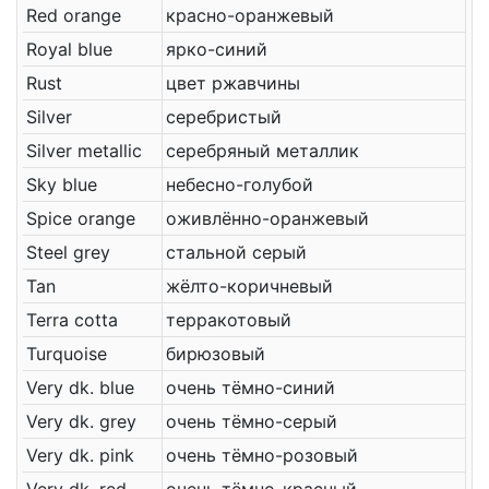
Red orange
красно-оранжевый
Royal blue
ярко-синий
Rust
цвет ржавчины
Silver
серебристый
Silver metallic
серебряный металлик
Sky blue
небесно-голубой
Spice orange
оживлённо-оранжевый
Steel grey
стальной серый
Tan
жёлто-коричневый
Terra cotta
терракотовый
Turquoise
бирюзовый
Very dk. blue
очень тёмно-синий
Very dk. grey
очень тёмно-серый
Very dk. pink
очень тёмно-розовый