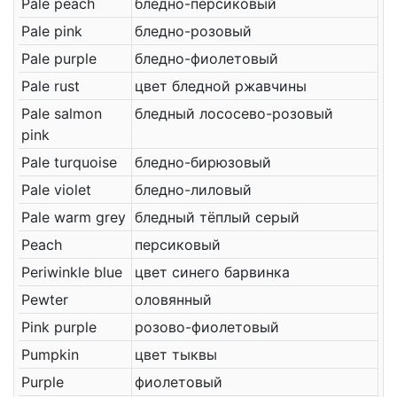
Pale peach
бледно-персиковый
Pale pink
бледно-розовый
Pale purple
бледно-фиолетовый
Pale rust
цвет бледной ржавчины
Pale salmon
бледный лососево-розовый
pink
Pale turquoise
бледно-бирюзовый
Pale violet
бледно-лиловый
Pale warm grey
бледный тёплый серый
Peach
персиковый
Periwinkle blue
цвет синего барвинка
Pewter
оловянный
Pink purple
розово-фиолетовый
Pumpkin
цвет тыквы
Purple
фиолетовый