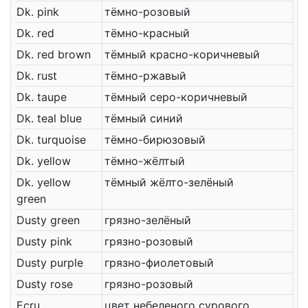
Dk. pink
тёмно-розовый
Dk. red
тёмно-красный
Dk. red brown
тёмный красно-коричневый
Dk. rust
тёмно-ржавый
Dk. taupe
тёмный серо-коричневый
Dk. teal blue
тёмный синий
Dk. turquoise
тёмно-бирюзовый
Dk. yellow
тёмно-жёлтый
Dk. yellow
тёмный жёлто-зелёный
green
Dusty green
грязно-зелёный
Dusty pink
грязно-розовый
Dusty purple
грязно-фиолетовый
Dusty rose
грязно-розовый
Ecru
цвет небеленого сурового