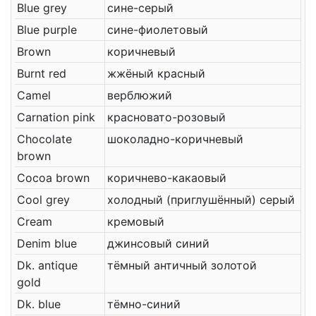
Blue grey
сине-серый
Blue purple
сине-фиолетовый
Brown
коричневый
Burnt red
жжёный красный
Camel
верблюжий
Carnation pink
красновато-розовый
Chocolate
шоколадно-коричневый
brown
Cocoa brown
коричнево-какаовый
Cool grey
холодный (приглушённый) серый
Cream
кремовый
Denim blue
джинсовый синий
Dk. antique
тёмный античный золотой
gold
Dk. blue
тёмно-синий