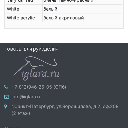
Very dk. red
очень тёмно-красный
White
белый
White acrylic
белый акриловый
Товары для рукоделия
+7(812)946-25-05 (СПб)
info@iglara.ru
г.Санкт-Петербург, ул.Ворошилова, д.2, оф.208
(2 этаж)