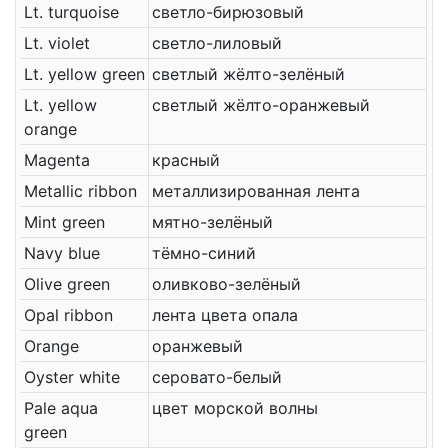
Lt. turquoise
светло-бирюзовый
Lt. violet
светло-лиловый
Lt. yellow green
светлый жёлто-зелёный
Lt. yellow
светлый жёлто-оранжевый
orange
Magenta
красный
Metallic ribbon
металлизированная лента
Mint green
мятно-зелёный
Navy blue
тёмно-синий
Olive green
оливково-зелёный
Opal ribbon
лента цвета опала
Orange
оранжевый
Oyster white
серовато-белый
Pale aqua
цвет морской волны
green