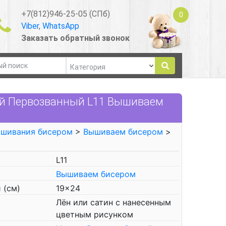
+7(812)946-25-05 (СПб)
0
Viber
,
WhatsApp
Заказать обратный звонок
ей Первозванный L11 Вышиваем
ышивания бисером
>
Вышиваем бисером
>
L11
Вышиваем бисером
 (см)
19x24
Лён или сатин с нанесенным
цветным рисунком