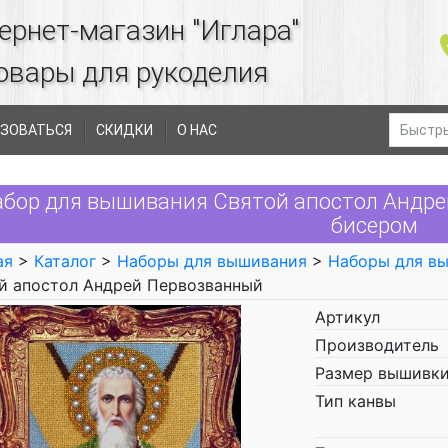
ернет-магазин "Иглара"
овары для рукоделия
ЗОВАТЬСЯ
СКИДКИ
О НАС
абор для вышивания Святой апостол Андр
бисером
ая
>
Каталог
>
Наборы для вышивания
>
Наборы для в
й апостол Андрей Первозванный
Артикул
Производитель
Размер вышивки
Тип канвы