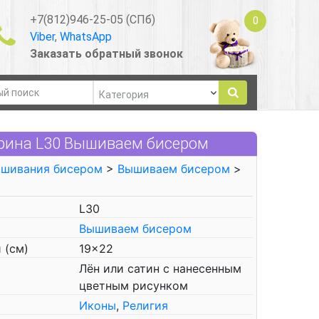
+7(812)946-25-05 (СПб)
0
Viber
,
WhatsApp
Заказать обратный звонок
рина L30 Вышиваем бисером
ышивания бисером
>
Вышиваем бисером
>
L30
Вышиваем бисером
 (см)
19x22
Лён или сатин с нанесенным
цветным рисунком
Иконы
,
Религия