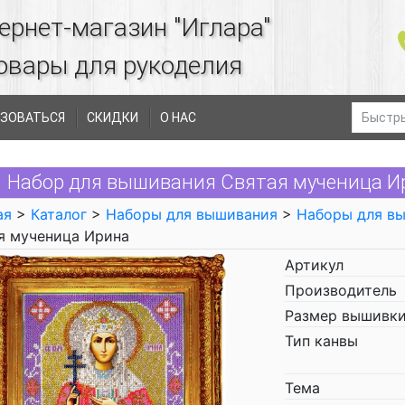
ернет-магазин "Иглара"
овары для рукоделия
ЗОВАТЬСЯ
СКИДКИ
О НАС
Набор для вышивания Святая мученица И
ая
>
Каталог
>
Наборы для вышивания
>
Наборы для в
я мученица Ирина
Артикул
Производитель
Размер вышивки
Тип канвы
Тема