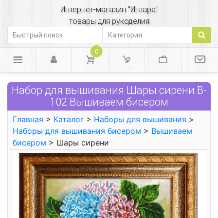
Интернет-магазин "Иглара"
товары для рукоделия
0
Набор для вышивания Шары сирени B-
102 Вышиваем бисером
Главная
>
Каталог
>
Наборы для вышивания
>
Наборы для вышивания бисером
>
Вышиваем
бисером
> Шары сирени