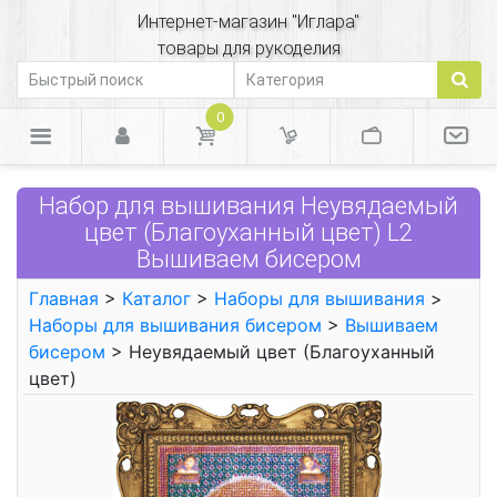
Интернет-магазин "Иглара"
товары для рукоделия
0
Набор для вышивания Неувядаемый
цвет (Благоуханный цвет) L2
Вышиваем бисером
Главная
>
Каталог
>
Наборы для вышивания
>
Наборы для вышивания бисером
>
Вышиваем
бисером
> Неувядаемый цвет (Благоуханный
цвет)