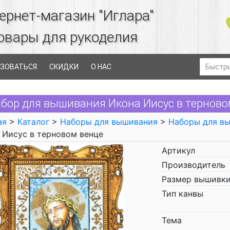
ернет-магазин "Иглара"
овары для рукоделия
ЗОВАТЬСЯ
СКИДКИ
О НАС
бор для вышивания Икона Иисус в тернов
ая
>
Каталог
>
Наборы для вышивания
>
Наборы для в
 Иисус в терновом венце
Артикул
Производитель
Размер вышивки
Тип канвы
Тема