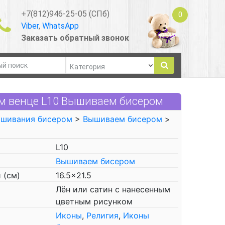
+7(812)946-25-05 (СПб)
0
Viber
,
WhatsApp
Заказать обратный звонок
ом венце L10 Вышиваем бисером
ышивания бисером
>
Вышиваем бисером
>
L10
Вышиваем бисером
 (см)
16.5x21.5
Лён или сатин с нанесенным
цветным рисунком
Иконы
,
Религия
,
Иконы