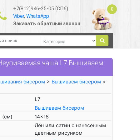
+7(812)946-25-05 (СПб)
0
Viber
,
WhatsApp
Заказать обратный звонок
Неупиваемая чаша L7 Вышиваем
ышивания бисером
>
Вышиваем бисером
>
L7
Вышиваем бисером
 (см)
14x18
Лён или сатин с нанесенным
цветным рисунком