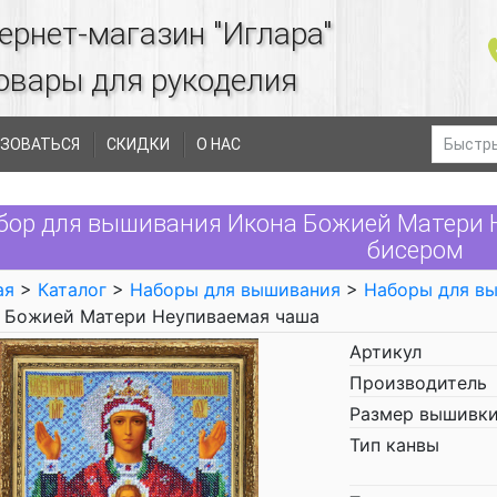
ернет-магазин "Иглара"
овары для рукоделия
ЗОВАТЬСЯ
СКИДКИ
О НАС
бор для вышивания Икона Божией Матери 
бисером
ая
>
Каталог
>
Наборы для вышивания
>
Наборы для в
 Божией Матери Неупиваемая чаша
Артикул
Производитель
Размер вышивки
Тип канвы