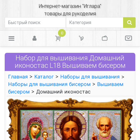
Интернет-магазин "Иглара"
товары для рукоделия
0
Набор для вышивания Домашний
иконостас L18 Вышиваем бисером
Главная
>
Каталог
>
Наборы для вышивания
>
Наборы для вышивания бисером
>
Вышиваем
бисером
> Домашний иконостас